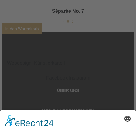
Séparée No. 7
5,00
€
In den Warenkorb
Webdesign: Künstlerkartell
Facebook
Instagram
ÜBER UNS
MEDIENINFORMATIONEN
RECHTLICHES