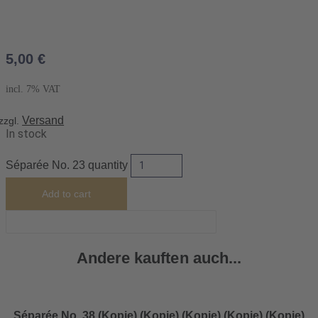
5,00
€
incl. 7% VAT
Versand
zzgl.
In stock
Séparée No. 23 quantity
Add to cart
Andere kauften auch...
Séparée No. 38 (Kopie) (Kopie) (Kopie) (Kopie) (Kopie)